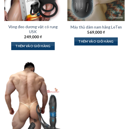
Vòng đeo dương vật có rung
Máy thủ dâm nam hãng LeTen
USK
569,000
₫
249,000
₫
THÊM VÀO GIỎ HÀNG
THÊM VÀO GIỎ HÀNG