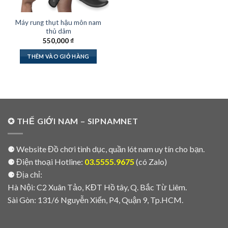
Máy rung thụt hậu môn nam
thủ dâm
550,000
₫
THÊM VÀO GIỎ HÀNG
✪ THẾ GIỚI NAM – SIPNAMNET
⚈ Website Đồ chơi tình dục, quần lót nam uy tín cho bạn.
⚈ Điện thoại Hotline:
03.5555.9675
(có Zalo)
⚈ Địa chỉ:
Hà Nội: C2 Xuân Tảo, KĐT Hồ tây, Q. Bắc Từ Liêm.
Sài Gòn: 131/6 Nguyễn Xiển, P4, Quận 9, Tp.HCM.