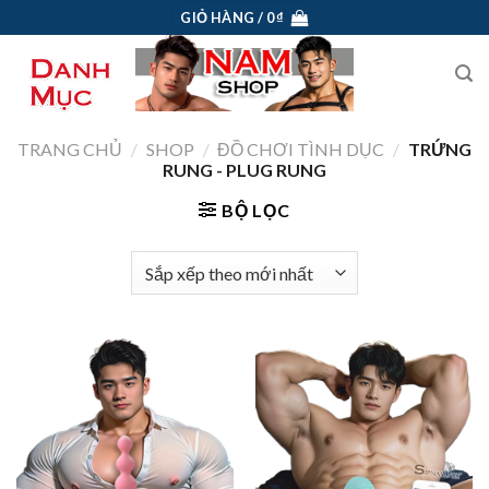
Skip
GIỎ HÀNG /
0
₫
to
content
TRANG CHỦ
/
SHOP
/
ĐỒ CHƠI TÌNH DỤC
/
TRỨNG
RUNG - PLUG RUNG
BỘ LỌC