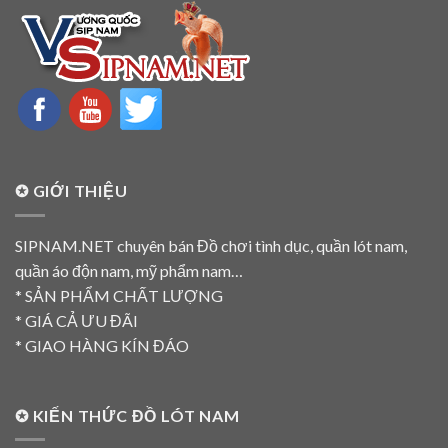
✪ GIỚI THIỆU
SIPNAM.NET chuyên bán Đồ chơi tình dục, quần lót nam,
quần áo độn nam, mỹ phẩm nam…
* SẢN PHẨM CHẤT LƯỢNG
* GIÁ CẢ ƯU ĐÃI
* GIAO HÀNG KÍN ĐÁO
✪ KIẾN THỨC ĐỒ LÓT NAM