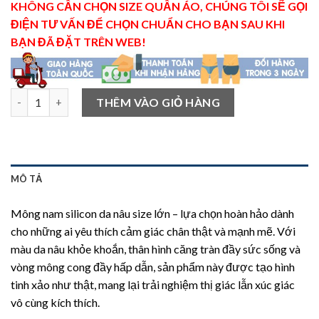
KHÔNG CẦN CHỌN SIZE QUẦN ÁO, CHÚNG TÔI SẼ GỌI
ĐIỆN TƯ VẤN ĐỂ CHỌN CHUẨN CHO BẠN SAU KHI
BẠN ĐÃ ĐẶT TRÊN WEB!
Mông nam silicon da nâu size lớn số lượng
THÊM VÀO GIỎ HÀNG
MÔ TẢ
Mông nam silicon da nâu size lớn – lựa chọn hoàn hảo dành
cho những ai yêu thích cảm giác chân thật và mạnh mẽ. Với
màu da nâu khỏe khoắn, thân hình căng tràn đầy sức sống và
vòng mông cong đầy hấp dẫn, sản phẩm này được tạo hình
tinh xảo như thật, mang lại trải nghiệm thị giác lẫn xúc giác
vô cùng kích thích.