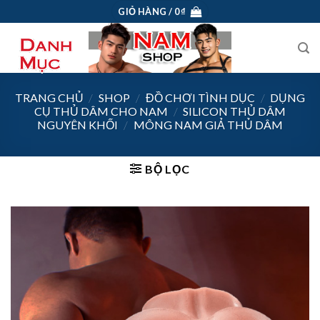
Skip
GIỎ HÀNG /
0
₫
to
content
TRANG CHỦ
/
SHOP
/
ĐỒ CHƠI TÌNH DỤC
/
DỤNG
CỤ THỦ DÂM CHO NAM
/
SILICON THỦ DÂM
NGUYÊN KHỐI
/
MÔNG NAM GIẢ THỦ DÂM
BỘ LỌC