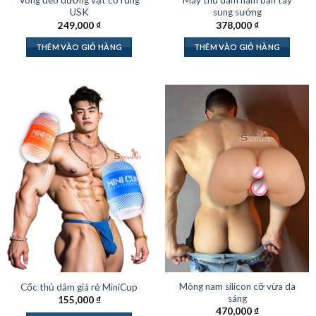
Vòng đeo dương vật có rung
Máy thủ dâm nam bàn tay
USK
sung sướng
249,000
₫
378,000
₫
THÊM VÀO GIỎ HÀNG
THÊM VÀO GIỎ HÀNG
Mông nam silicon cỡ vừa da
Cốc thủ dâm giá rẻ MiniCup
sáng
155,000
₫
470,000
₫