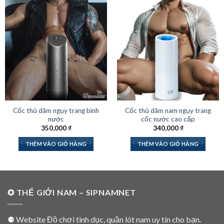
Cốc thủ dâm ngụy trang bình
Cốc thủ dâm nam ngụy trang
nước
cốc nước cao cấp
350,000
₫
340,000
₫
THÊM VÀO GIỎ HÀNG
THÊM VÀO GIỎ HÀNG
✪ THẾ GIỚI NAM – SIPNAMNET
⚈ Website Đồ chơi tình dục, quần lót nam uy tín cho bạn.