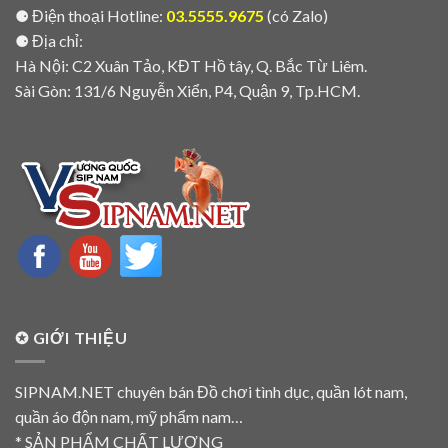
⚈ Điện thoại Hotline:
03.5555.9675
(có Zalo)
⚈ Địa chỉ:
Hà Nội: C2 Xuân Tảo, KĐT Hồ tây, Q. Bắc Từ Liêm.
Sài Gòn: 131/6 Nguyễn Xiển, P4, Quận 9, Tp.HCM.
✪ GIỚI THIỆU
SIPNAM.NET chuyên bán Đồ chơi tình dục, quần lót nam,
quần áo độn nam, mỹ phẩm nam…
* SẢN PHẨM CHẤT LƯỢNG