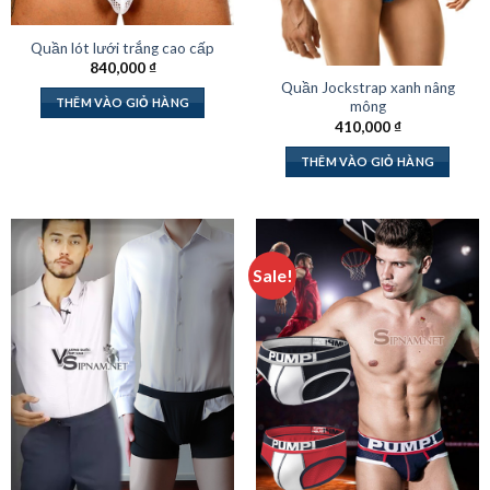
Quần lót lưới trắng cao cấp
840,000
₫
Quần Jockstrap xanh nâng
THÊM VÀO GIỎ HÀNG
mông
410,000
₫
THÊM VÀO GIỎ HÀNG
Sale!