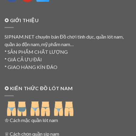
✪ GIỚI THIỆU
SIPNAM.NET chuyên bán Đồ chơi tình dục, quần lót nam,
quần áo độn nam, mỹ phẩm nam…
* SẢN PHẨM CHẤT LƯỢNG
* GIÁ CẢ ƯU ĐÃI
* GIAO HÀNG KÍN ĐÁO
✪ KIẾN THỨC ĐỒ LÓT NAM
♔
Cách mặc quần lót nam
♕
Cách chọn quần sịp nam