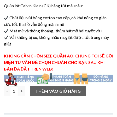
Quần lót Calvin Klein (CK) hàng tốt màu nâu:
Chất liệu vải bằng cotton cao cấp, có khả năng co giãn
cực tốt, tha hồ vận động mạnh mẽ
Mát mẻ và thông thoáng, thấm hút mồ hôi
tuyệt vời
Vải không bị xù, không nhão ra, giặt được tốt trong máy
giặt
KHÔNG CẦN CHỌN SIZE QUẦN ÁO, CHÚNG TÔI SẼ GỌI
ĐIỆN TƯ VẤN ĐỂ CHỌN CHUẨN CHO BẠN SAU KHI
BẠN ĐÃ ĐẶT TRÊN WEB!
Quần lót Calvin Klein (CK) hàng tốt, màu nâu số lượng
THÊM VÀO GIỎ HÀNG