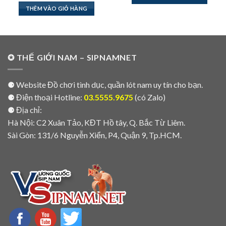
129,000
THÊM VÀO GIỎ HÀNG
✪ THẾ GIỚI NAM – SIPNAMNET
⚈ Website Đồ chơi tình dục, quần lót nam uy tín cho bạn.
⚈ Điện thoại Hotline:
03.5555.9675
(có Zalo)
⚈ Địa chỉ:
Hà Nội: C2 Xuân Tảo, KĐT Hồ tây, Q. Bắc Từ Liêm.
Sài Gòn: 131/6 Nguyễn Xiển, P4, Quận 9, Tp.HCM.