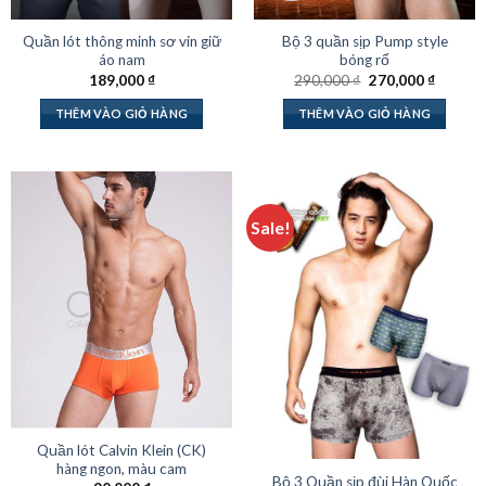
Quần lót thông minh sơ vin giữ
Bộ 3 quần sịp Pump style
áo nam
bóng rổ
Giá
Giá
189,000
₫
290,000
₫
270,000
₫
gốc
hiện
là:
tại
THÊM VÀO GIỎ HÀNG
THÊM VÀO GIỎ HÀNG
290,000 ₫.
là:
270,000
Sale!
Quần lót Calvin Klein (CK)
hàng ngon, màu cam
Bộ 3 Quần sịp đùi Hàn Quốc