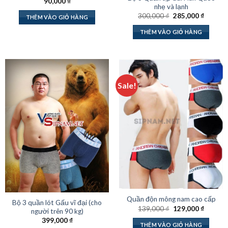
90,000
₫
nhẹ và lạnh
Giá
Giá
300,000
₫
285,000
₫
THÊM VÀO GIỎ HÀNG
gốc
hiện
là:
tại
THÊM VÀO GIỎ HÀNG
300,000 ₫.
là:
285,000
Sale!
Quần độn mông nam cao cấp
Bộ 3 quần lót Gấu vĩ đại (cho
Giá
Giá
139,000
₫
129,000
₫
người trên 90 kg)
gốc
hiện
399,000
₫
là:
tại
THÊM VÀO GIỎ HÀNG
139,000 ₫.
là: