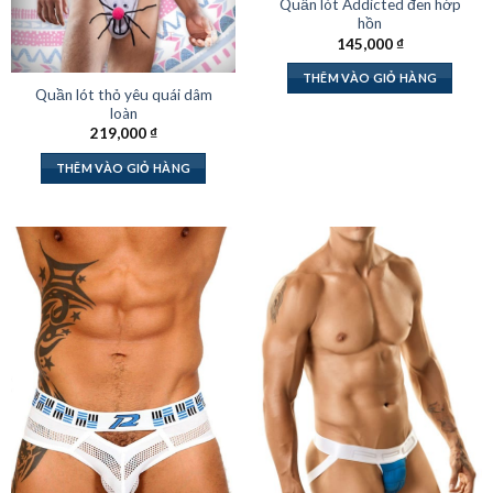
Quần lót Addicted đen hớp
hồn
145,000
₫
THÊM VÀO GIỎ HÀNG
Quần lót thỏ yêu quái dâm
loàn
219,000
₫
THÊM VÀO GIỎ HÀNG