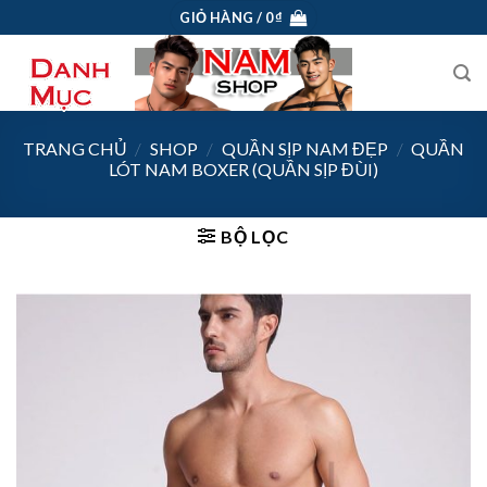
Skip
GIỎ HÀNG /
0
₫
to
content
TRANG CHỦ
/
SHOP
/
QUẦN SỊP NAM ĐẸP
/
QUẦN
LÓT NAM BOXER (QUẦN SỊP ĐÙI)
BỘ LỌC