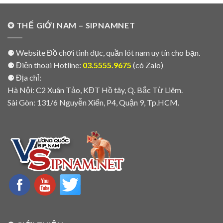
✪ THẾ GIỚI NAM – SIPNAMNET
⚈ Website Đồ chơi tình dục, quần lót nam uy tín cho bạn.
⚈ Điện thoại Hotline:
03.5555.9675
(có Zalo)
⚈ Địa chỉ:
Hà Nội: C2 Xuân Tảo, KĐT Hồ tây, Q. Bắc Từ Liêm.
Sài Gòn: 131/6 Nguyễn Xiển, P4, Quận 9, Tp.HCM.