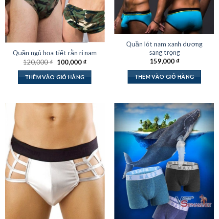
Quần lót nam xanh dương
sang trọng
Quần ngủ họa tiết rằn ri nam
159,000
₫
Giá
Giá
120,000
₫
100,000
₫
gốc
hiện
là:
tại
THÊM VÀO GIỎ HÀNG
THÊM VÀO GIỎ HÀNG
120,000 ₫.
là:
100,000 ₫.