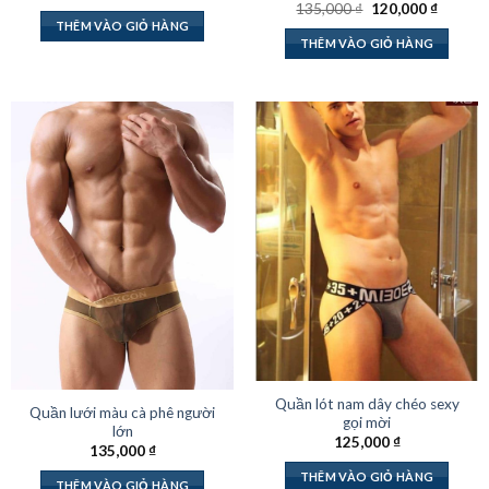
gốc
hiện
Giá
Giá
135,000
₫
120,000
₫
là:
tại
gốc
hiện
THÊM VÀO GIỎ HÀNG
239,000 ₫.
là:
là:
tại
THÊM VÀO GIỎ HÀNG
199,000 ₫.
135,000 ₫.
là:
120,000
Quần lót nam dây chéo sexy
Quần lưới màu cà phê người
gọi mời
lớn
125,000
₫
135,000
₫
THÊM VÀO GIỎ HÀNG
THÊM VÀO GIỎ HÀNG