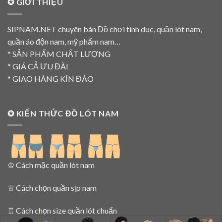
✪ GIỚI THIỆU
SIPNAM.NET chuyên bán Đồ chơi tình dục, quần lót nam,
quần áo độn nam, mỹ phẩm nam…
* SẢN PHẨM CHẤT LƯỢNG
* GIÁ CẢ ƯU ĐÃI
* GIAO HÀNG KÍN ĐÁO
✪ KIẾN THỨC ĐỒ LÓT NAM
♔
Cách mặc quần lót nam
♕
Cách chọn quần sịp nam
♖
Cách chọn size quần lót chuẩn