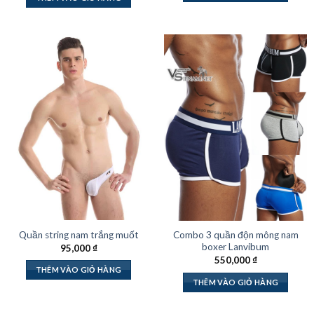
Quần string nam trắng muốt
Combo 3 quần độn mông nam
boxer Lanvibum
95,000
₫
550,000
₫
THÊM VÀO GIỎ HÀNG
THÊM VÀO GIỎ HÀNG