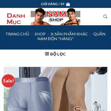
Skip
GIỎ HÀNG /
0
₫
to
content
TRANG CHỦ
/
SHOP
/
X-SẢN PHẨM KHÁC
/
QUẦN
NAM ĐỘN "HÀNG"
BỘ LỌC
Sale!