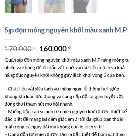
Sịp độn mông nguyên khối màu xanh M.P
Giá
Giá
170,000
160,000
₫
₫
gốc
hiện
Quần sịp độn mông nguyên khối màu xanh M.P nâng mông tự
là:
tại
nhiên và không để lại dấu vết, nhờ vào sự liền mạch và khả
170,000 ₫.
là:
năng đúc nguyên khối không gây lệch khỏi vòng 3 của bạn.
160,000 ₫.
– Chất liệu vải siêu lạnh với hàng ngàn lỗ thông hơi, giúp
không khí luôn lưu thông và cung cấp độ co giãn tuyệt vời,
đồng thời thấm hút mồ hôi nhanh.
– Miếng độn cao su non tự nhiên nguyên khối được thiết kế
đặc biệt để mang lại cảm giác êm ái tối đa, giúp bạn thoải
mái trong cả ngày dài mà không cần lo lệch vị trí.
– Dáng độn tự nhiên được tạo ra đặc biệt để bám sát theo