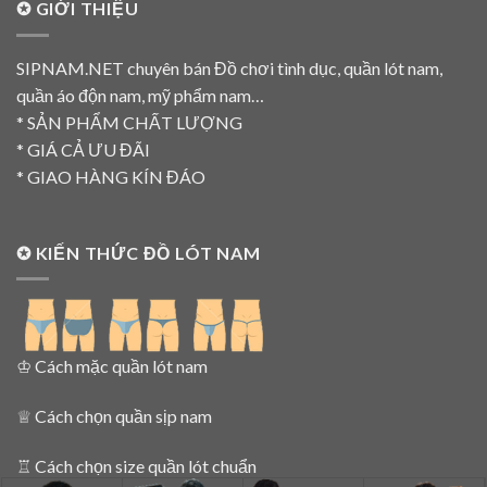
✪ GIỚI THIỆU
SIPNAM.NET chuyên bán Đồ chơi tình dục, quần lót nam,
quần áo độn nam, mỹ phẩm nam…
* SẢN PHẨM CHẤT LƯỢNG
* GIÁ CẢ ƯU ĐÃI
* GIAO HÀNG KÍN ĐÁO
✪ KIẾN THỨC ĐỒ LÓT NAM
♔
Cách mặc quần lót nam
♕
Cách chọn quần sịp nam
♖
Cách chọn size quần lót chuẩn