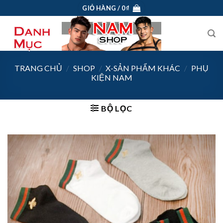
Skip
GIỎ HÀNG /
0
₫
to
content
TRANG CHỦ
/
SHOP
/
X-SẢN PHẨM KHÁC
/
PHỤ
KIỆN NAM
BỘ LỌC