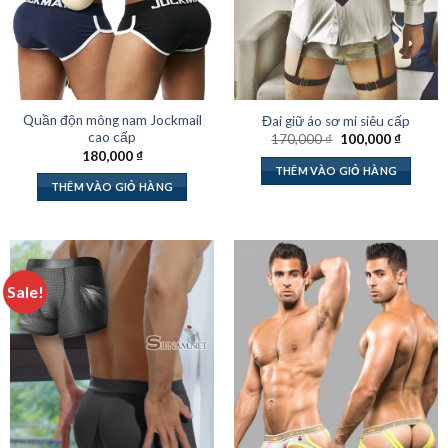
Quần độn mông nam Jockmail
Đai giữ áo sơ mi siêu cấp
cao cấp
Giá
Giá
170,000
₫
100,000
₫
gốc
hiện
180,000
₫
là:
tại
THÊM VÀO GIỎ HÀNG
170,000 ₫.
là:
THÊM VÀO GIỎ HÀNG
100,000
Sale!