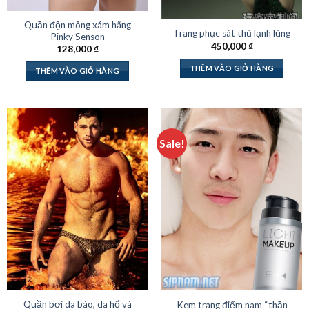
Quần độn mông xám hãng
Trang phục sát thủ lạnh lùng
Pinky Senson
450,000
₫
128,000
₫
THÊM VÀO GIỎ HÀNG
THÊM VÀO GIỎ HÀNG
Sale!
Quần bơi da báo, da hổ và
Kem trang điểm nam “thần