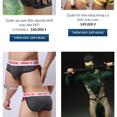
Quần lọt khe nâng mông cá
tính, màu xám
Quần sịp nam độn nguyên khối
149,000
₫
màu đen M.P
Giá
Giá
170,000
₫
160,000
₫
gốc
hiện
THÊM VÀO GIỎ HÀNG
là:
tại
THÊM VÀO GIỎ HÀNG
170,000 ₫.
là:
160,000 ₫.