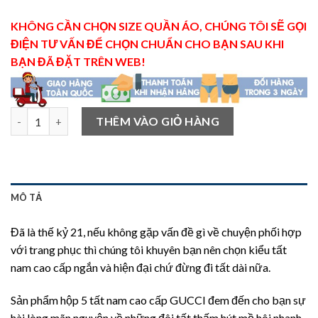
KHÔNG CẦN CHỌN SIZE QUẦN ÁO, CHÚNG TÔI SẼ GỌI
ĐIỆN TƯ VẤN ĐỂ CHỌN CHUẨN CHO BẠN SAU KHI
BẠN ĐÃ ĐẶT TRÊN WEB!
Hộp 5 tất nam cao cấp siêu chống hôi chân số lượng
THÊM VÀO GIỎ HÀNG
MÔ TẢ
Đã là thế kỷ 21, nếu không gặp vấn đề gì về chuyện phối hợp
với trang phục thì chúng tôi khuyên bạn nên chọn kiểu tất
nam cao cấp ngắn và hiện đại chứ đừng đi tất dài nữa.
Sản phẩm hộp 5 tất nam cao cấp GUCCI đem đến cho bạn sự
hài lòng mãn nguyện về những đôi tất thấm hút mồ hôi nhanh