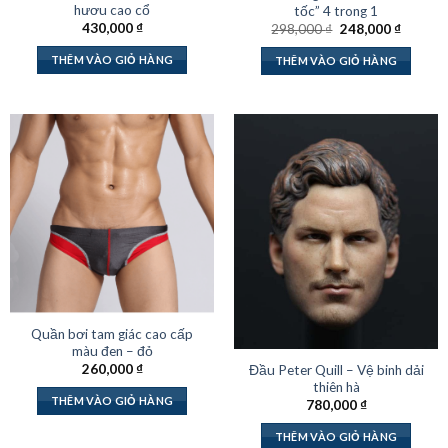
hươu cao cổ
tốc” 4 trong 1
Giá
Giá
430,000
₫
298,000
₫
248,000
₫
gốc
hiện
là:
tại
THÊM VÀO GIỎ HÀNG
THÊM VÀO GIỎ HÀNG
298,000 ₫.
là:
248,000
Quần bơi tam giác cao cấp
màu đen – đỏ
260,000
₫
Đầu Peter Quill – Vệ binh dải
thiên hà
THÊM VÀO GIỎ HÀNG
780,000
₫
THÊM VÀO GIỎ HÀNG