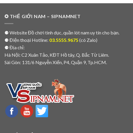
✪ THẾ GIỚI NAM – SIPNAMNET
⚈ Website Đồ chơi tình dục, quần lót nam uy tín cho bạn.
⚈ Điện thoại Hotline:
03.5555.9675
(có Zalo)
⚈ Địa chỉ:
Hà Nội: C2 Xuân Tảo, KĐT Hồ tây, Q. Bắc Từ Liêm.
Sài Gòn: 131/6 Nguyễn Xiển, P4, Quận 9, Tp.HCM.