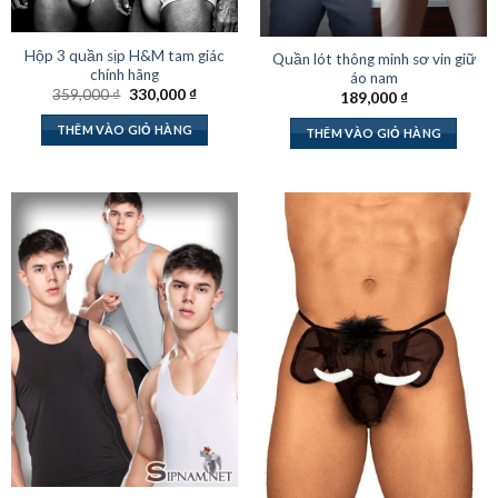
Hộp 3 quần sịp H&M tam giác
Quần lót thông minh sơ vin giữ
chính hãng
áo nam
Giá
Giá
359,000
₫
330,000
₫
189,000
₫
gốc
hiện
là:
tại
THÊM VÀO GIỎ HÀNG
THÊM VÀO GIỎ HÀNG
359,000 ₫.
là:
330,000 ₫.