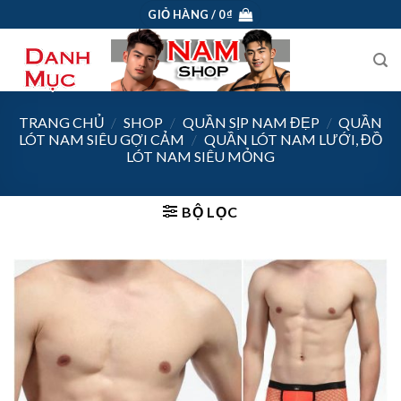
Skip
GIỎ HÀNG /
0
₫
to
content
TRANG CHỦ
/
SHOP
/
QUẦN SỊP NAM ĐẸP
/
QUẦN
LÓT NAM SIÊU GỢI CẢM
/
QUẦN LÓT NAM LƯỚI, ĐỒ
LÓT NAM SIÊU MỎNG
BỘ LỌC