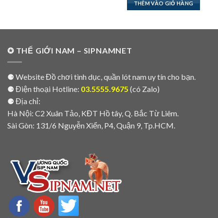
THÊM VÀO GIỎ HÀNG
✪ THẾ GIỚI NAM – SIPNAMNET
⚈ Website Đồ chơi tình dục, quần lót nam uy tín cho bạn.
⚈ Điện thoại Hotline:
03.5555.9675
(có Zalo)
⚈ Địa chỉ:
Hà Nội: C2 Xuân Tảo, KĐT Hồ tây, Q. Bắc Từ Liêm.
Sài Gòn: 131/6 Nguyễn Xiển, P4, Quận 9, Tp.HCM.