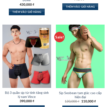
boxer
430,000
₫
THÊM VÀO GIỎ HÀNG
THÊM VÀO GIỎ HÀNG
Sale!
Bộ 3 quần sịp từ tính tăng sinh
Sịp Seobean tam giác cao cấp
lý nam Vince
hiện đại
Giá
Giá
390,000
₫
130,000
₫
110,000
₫
gốc
hiện