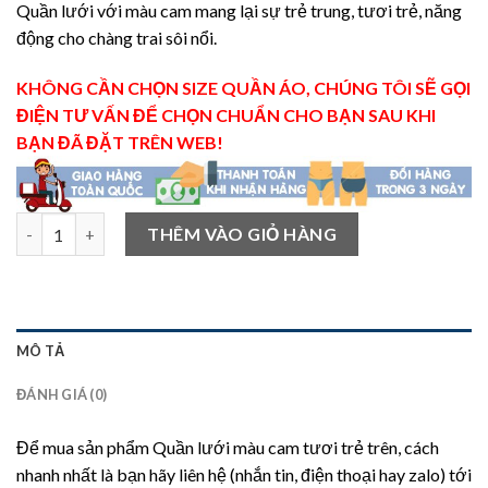
Quần lưới với màu cam mang lại sự trẻ trung, tươi trẻ, năng
động cho chàng trai sôi nổi.
KHÔNG CẦN CHỌN SIZE QUẦN ÁO, CHÚNG TÔI SẼ GỌI
ĐIỆN TƯ VẤN ĐỂ CHỌN CHUẨN CHO BẠN SAU KHI
BẠN ĐÃ ĐẶT TRÊN WEB!
Quần lưới màu cam tươi trẻ số lượng
THÊM VÀO GIỎ HÀNG
MÔ TẢ
ĐÁNH GIÁ (0)
Để mua sản phẩm Quần lưới màu cam tươi trẻ trên, cách
nhanh nhất là bạn hãy liên hệ (nhắn tin, điện thoại hay zalo) tới