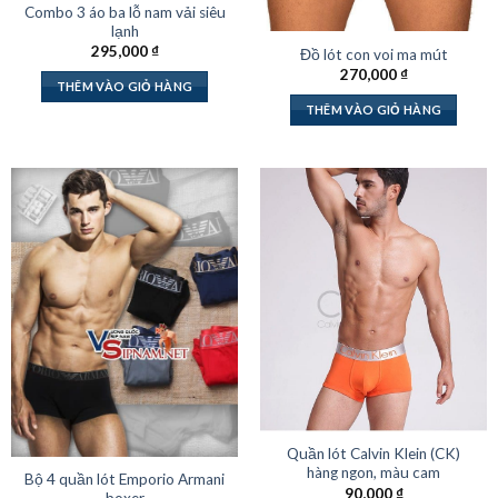
Combo 3 áo ba lỗ nam vải siêu
lạnh
295,000
₫
Đồ lót con voi ma mút
270,000
₫
THÊM VÀO GIỎ HÀNG
THÊM VÀO GIỎ HÀNG
Quần lót Calvin Klein (CK)
hàng ngon, màu cam
Bộ 4 quần lót Emporio Armani
90,000
₫