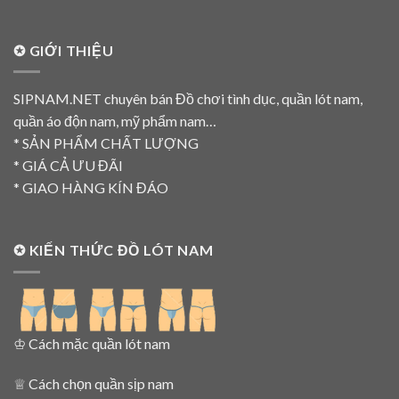
✪ GIỚI THIỆU
SIPNAM.NET chuyên bán Đồ chơi tình dục, quần lót nam,
quần áo độn nam, mỹ phẩm nam…
* SẢN PHẨM CHẤT LƯỢNG
* GIÁ CẢ ƯU ĐÃI
* GIAO HÀNG KÍN ĐÁO
✪ KIẾN THỨC ĐỒ LÓT NAM
♔
Cách mặc quần lót nam
♕
Cách chọn quần sịp nam