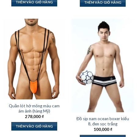
là:
tại
THÊM VÀO GIỎ HÀNG
THÊM VÀO GIỎ HÀNG
130,000 ₫.
là:
110,000
Quần lót hở mông màu cam
ám ảnh (hàng Mỹ)
278,000
₫
Đồ sịp nam ocean boxer kiểu
8, đen sọc trắng
THÊM VÀO GIỎ HÀNG
100,000
₫