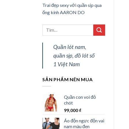
Trai đẹp sexy với quần sịp qua
ống kính AARON DO
Quần lót nam,
quần sịp, đồ lót số
1 Việt Nam
SẢN PHẨM NÊN MUA
Quần con voi đỏ
chót
99,000
₫
Áo độn ngực độn vai
nam màu đen