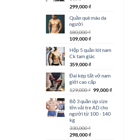
100,000 ₫.
299,000
₫
Quần què màu da
người
180,000
₫
Giá
Giá
109,000
₫
gốc
hiện
Hộp 5 quần lót nam
là:
tại
Ck tam giác
180,000 ₫.
là:
359,000
₫
109,000 ₫.
Đai kẹp tất vớ nam
giới cao cấp
Giá
Giá
129,000
₫
99,000
₫
gốc
hiện
Bộ 3 quần sịp size
là:
tại
lớn vải tre AD cho
129,000 ₫.
là:
người từ 100 - 140
99,000 ₫.
kg
330,000
₫
Giá
Giá
298,000
₫