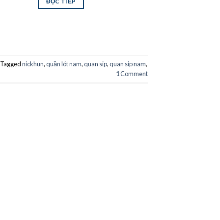
ĐỌC TIẾP
Tagged
nickhun
,
quần lót nam
,
quan sip
,
quan sip nam
,
1
Comment