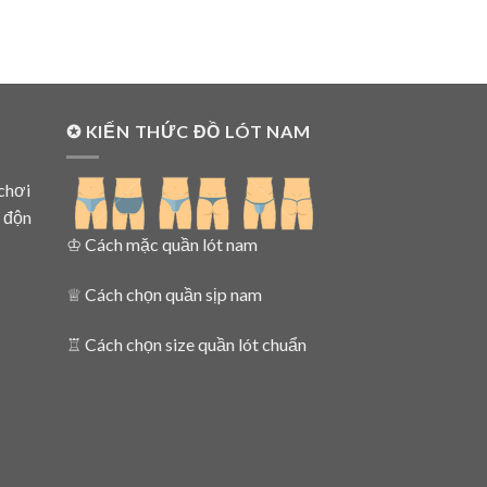
✪ KIẾN THỨC ĐỒ LÓT NAM
chơi
o độn
♔
Cách mặc quần lót nam
♕
Cách chọn quần sịp nam
♖
Cách chọn size quần lót chuẩn