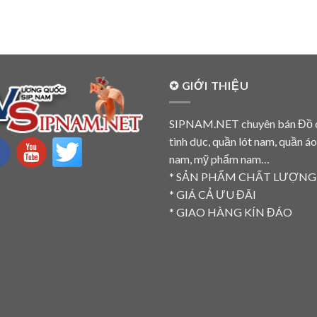
✪ GIỚI THIỆU
SIPNAM.NET chuyên bán Đồ 
tình dục, quần lót nam, quần á
nam, mỹ phẩm nam…
* SẢN PHẨM CHẤT LƯỢNG
* GIÁ CẢ ƯU ĐÃI
* GIAO HÀNG KÍN ĐÁO