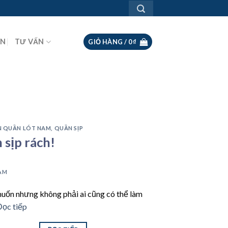
ỘN
TƯ VẤN
GIỎ HÀNG /
0
₫
 QUẦN LÓT NAM, QUẦN SỊP
 sịp rách!
AM
uốn nhưng không phải ai cũng có thể làm
Đọc tiếp