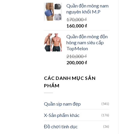
gốc
hiện
Quần độn mông nam
là:
tại
nguyên khối M.P
330,000 ₫.
là:
170,000
₫
298,000 ₫.
Giá
Giá
160,000
₫
gốc
hiện
Quần độn mông độn
là:
tại
hông nam siêu cấp
170,000 ₫.
là:
TopMelon
160,000 ₫.
210,000
₫
Giá
Giá
200,000
₫
gốc
hiện
là:
tại
CÁC DANH MỤC SẢN
210,000 ₫.
là:
PHẨM
200,000 ₫.
Quần sịp nam đẹp
(541)
X-Sản phẩm khác
(176)
Đồ chơi tình dục
(36)