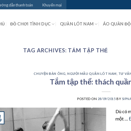
ớng dẫn thanh toán
Khuyến mại
HỦ
ĐỒ CHƠI TÌNH DỤC
QUẦN LÓT NAM
ÁO QUẦN Đ
TAG ARCHIVES:
TẮM TẬP THỂ
CHUYỆN ĐÀN ÔNG
,
NGƯỜI MẪU QUẦN LÓT NAM
,
TƯ VẤN
Tắm tập thể: thách quần
POSTED ON
28/09/2015
BY
SIPN
Dù có m
8
một …
9