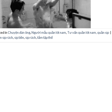
ted in
Chuyện đàn ông
,
Người mẫu quần lót nam
,
Tư vấn quần lót nam, quần sịp
|
n sịp rách
,
sịp bền
,
sịp rách
,
tắm tập thể