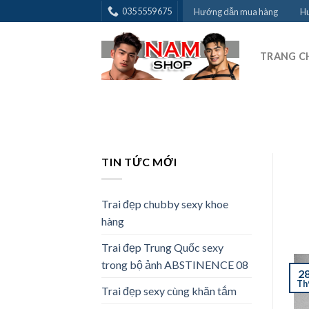
Skip
0355559675
Hướng dẫn mua hàng
Hư
to
content
TRANG C
TIN TỨC MỚI
Trai đẹp chubby sexy khoe
hàng
Trai đẹp Trung Quốc sexy
trong bộ ảnh ABSTINENCE 08
2
Th
Trai đẹp sexy cùng khăn tắm