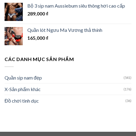
là:
tại
Bộ 3 sịp nam Aussiebum siêu thông hơi cao cấp
119,000 ₫.
là:
289,000
₫
109,000 ₫.
Quần lót Ngưu Ma Vương thả thính
165,000
₫
CÁC DANH MỤC SẢN PHẨM
Quần sịp nam đẹp
(541)
X-Sản phẩm khác
(176)
Đồ chơi tình dục
(36)