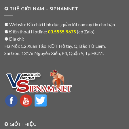
✪ THẾ GIỚI NAM – SIPNAMNET
⚈ Website Đồ chơi tình dục, quần lót nam uy tín cho bạn.
⚈ Điện thoại Hotline:
03.5555.9675
(có Zalo)
⚈ Địa chỉ:
Hà Nội: C2 Xuân Tảo, KĐT Hồ tây, Q. Bắc Từ Liêm.
Sài Gòn: 131/6 Nguyễn Xiển, P4, Quận 9, Tp.HCM.
✪ GIỚI THIỆU