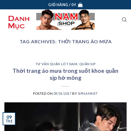
Skip
GIỎ HÀNG /
0
₫
to
content
TAG ARCHIVES:
THỜI TRANG ÁO MƯA
TƯ VẤN QUẦN LÓT NAM, QUẦN SỊP
Thời trang áo mưa trong suốt khoe quần
sịp hở mông
POSTED ON
09/01/2017
BY
SIPNAMNET
09
Th1