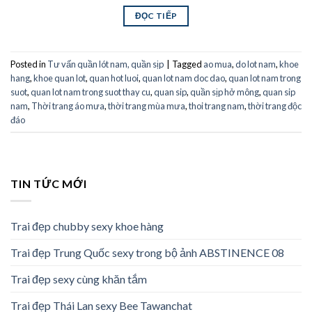
ĐỌC TIẾP
Posted in
Tư vấn quần lót nam, quần sịp
|
Tagged
ao mua
,
do lot nam
,
khoe
hang
,
khoe quan lot
,
quan hot luoi
,
quan lot nam doc dao
,
quan lot nam trong
suot
,
quan lot nam trong suot thay cu
,
quan sip
,
quần sịp hở mông
,
quan sip
nam
,
Thời trang áo mưa
,
thời trang mùa mưa
,
thoi trang nam
,
thời trang độc
đáo
TIN TỨC MỚI
Trai đẹp chubby sexy khoe hàng
Trai đẹp Trung Quốc sexy trong bộ ảnh ABSTINENCE 08
Trai đẹp sexy cùng khăn tắm
Trai đẹp Thái Lan sexy Bee Tawanchat