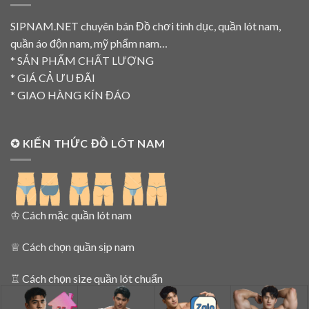
SIPNAM.NET chuyên bán Đồ chơi tình dục, quần lót nam,
quần áo độn nam, mỹ phẩm nam…
* SẢN PHẨM CHẤT LƯỢNG
* GIÁ CẢ ƯU ĐÃI
* GIAO HÀNG KÍN ĐÁO
✪ KIẾN THỨC ĐỒ LÓT NAM
♔
Cách mặc quần lót nam
♕
Cách chọn quần sịp nam
♖
Cách chọn size quần lót chuẩn