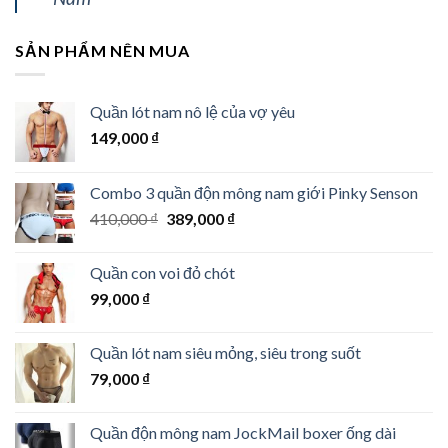
SẢN PHẨM NÊN MUA
Quần lót nam nô lệ của vợ yêu
149,000
₫
Combo 3 quần độn mông nam giới Pinky Senson
Giá
Giá
410,000
₫
389,000
₫
gốc
hiện
là:
tại
Quần con voi đỏ chót
410,000 ₫.
là:
99,000
₫
389,000 ₫.
Quần lót nam siêu mỏng, siêu trong suốt
79,000
₫
Quần độn mông nam JockMail boxer ống dài