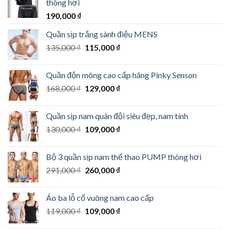
thông hơi
190,000
₫
Quần sịp trắng sành điệu MENS
Giá
Giá
135,000
₫
115,000
₫
gốc
hiện
là:
tại
Quần độn mông cao cấp hãng Pinky Senson
135,000 ₫.
là:
Giá
Giá
168,000
₫
129,000
₫
115,000 ₫.
gốc
hiện
là:
tại
Quần sịp nam quân đội siêu đẹp, nam tính
168,000 ₫.
là:
Giá
Giá
130,000
₫
109,000
₫
129,000 ₫.
gốc
hiện
là:
tại
Bộ 3 quần sịp nam thể thao PUMP thông hơi
130,000 ₫.
là:
Giá
Giá
291,000
₫
260,000
₫
109,000 ₫.
gốc
hiện
là:
tại
Áo ba lỗ cổ vuông nam cao cấp
291,000 ₫.
là:
Giá
Giá
119,000
₫
109,000
₫
260,000 ₫.
gốc
hiện