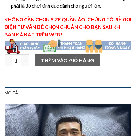
phải là đồ chơi tình dục dành cho người lớn.
KHÔNG CẦN CHỌN SIZE QUẦN ÁO, CHÚNG TÔI SẼ GỌI
ĐIỆN TƯ VẤN ĐỂ CHỌN CHUẨN CHO BẠN SAU KHI
BẠN ĐÃ ĐẶT TRÊN WEB!
Búp bê đàn ông vận động viên tỷ lệ 1/6 số lượng
THÊM VÀO GIỎ HÀNG
MÔ TẢ