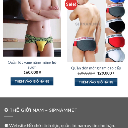
Sale!
Quần lót vàng nâng mông hở
sườn
Quần độn mông nam cao cấp
160,000
₫
Giá
Giá
139,000
₫
129,000
₫
gốc
hiện
là:
tại
THÊM VÀO GIỎ HÀNG
THÊM VÀO GIỎ HÀNG
139,000 ₫.
là:
129,000
✪ THẾ GIỚI NAM – SIPNAMNET
⚈ Website Đồ chơi tình dục, quần lót nam uy tín cho bạn.