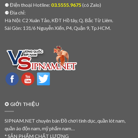
⚈ Điện thoại Hotline:
03.5555.9675
(có Zalo)
⚈ Địa chỉ:
Hà Nội: C2 Xuân Tảo, KĐT Hồ tây, Q. Bắc Từ Liêm.
Sài Gòn: 131/6 Nguyễn Xiển, P4, Quận 9, Tp.HCM.
✪ GIỚI THIỆU
SIPNAM.NET chuyên bán Đồ chơi tình dục, quần lót nam,
quần áo độn nam, mỹ phẩm nam…
* SẢN PHẨM CHẤT LƯỢNG