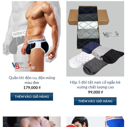
Quần lót độn cu, độn mông
Hộp 5 đôi tất nam cổ ngắn kẻ
màu đen
vuông chất lượng cao
179,000
₫
99,000
₫
THÊM VÀO GIỎ HÀNG
THÊM VÀO GIỎ HÀNG