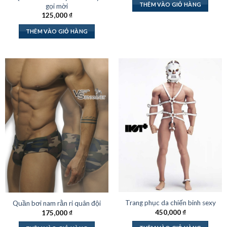
THÊM VÀO GIỎ HÀNG
gọi mời
125,000
₫
THÊM VÀO GIỎ HÀNG
Trang phục da chiến binh sexy
Quần bơi nam rằn ri quân đội
450,000
₫
175,000
₫