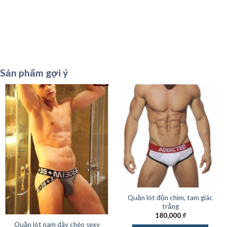
Sản phẩm gợi ý
Quần lót độn chim, tam giác
trắng
180,000
₫
Quần lót nam dây chéo sexy