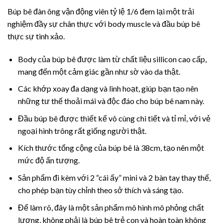
Búp bê đàn ông vận động viên tỷ lệ 1/6 đem lại một trải
nghiệm đầy sự chân thực với body muscle và đầu búp bê
thực sự tinh xảo.
Body của búp bê được làm từ chất liệu sillicon cao cấp,
mang đến một cảm giác gần như sờ vào da thật.
Các khớp xoay đa dạng và linh hoạt, giúp bạn tạo nên
những tư thế thoải mái và độc đáo cho búp bê nam này.
Đầu búp bê được thiết kế vô cùng chi tiết và tỉ mỉ, với vẻ
ngoại hình trông rất giống người thật.
Kích thước tổng cộng của búp bê là 38cm, tạo nên một
mức độ ấn tượng.
Sản phẩm đi kèm với 2 “cái ấy” mini và 2 bàn tay thay thế,
cho phép bạn tùy chỉnh theo sở thích và sáng tạo.
Để làm rõ, đây là một sản phẩm mô hình mô phỏng chất
lượng, không phải là búp bê trẻ con và hoàn toàn không