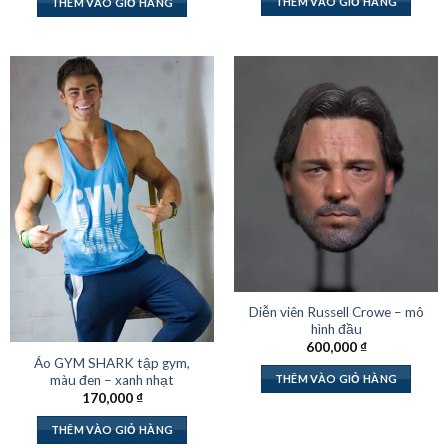
THÊM VÀO GIỎ HÀNG
THÊM VÀO GIỎ HÀNG
Diễn viên Russell Crowe – mô
hình đầu
600,000
₫
Áo GYM SHARK tập gym,
màu đen – xanh nhạt
THÊM VÀO GIỎ HÀNG
170,000
₫
THÊM VÀO GIỎ HÀNG