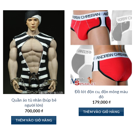
Đồ lót độn cu, độn mông màu
đỏ
Quần áo tù nhân (búp bê
179,000
₫
người lớn)
700,000
₫
THÊM VÀO GIỎ HÀNG
THÊM VÀO GIỎ HÀNG