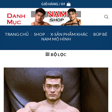
Skip
GIỎ HÀNG /
0
₫
to
content
TRANG CHỦ
/
SHOP
/
X-SẢN PHẨM KHÁC
/
BÚP BÊ
NAM MÔ HÌNH
BỘ LỌC