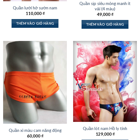
Quần sịp siêu mỏng manh ít
Quần lưới hở sườn nam
vải (4 màu)
110,000
₫
49,000
₫
THÊM VÀO GIỎ HÀNG
THÊM VÀO GIỎ HÀNG
Quần lót nam Hồ ly tinh
Quần xì màu cam năng động
129,000
₫
60,000
₫