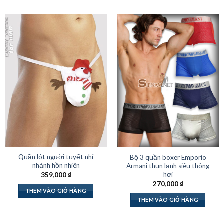
Quần lót người tuyết nhí
Bộ 3 quần boxer Emporio
nhảnh hồn nhiên
Armani thun lạnh siêu thông
hơi
359,000
₫
270,000
₫
THÊM VÀO GIỎ HÀNG
THÊM VÀO GIỎ HÀNG