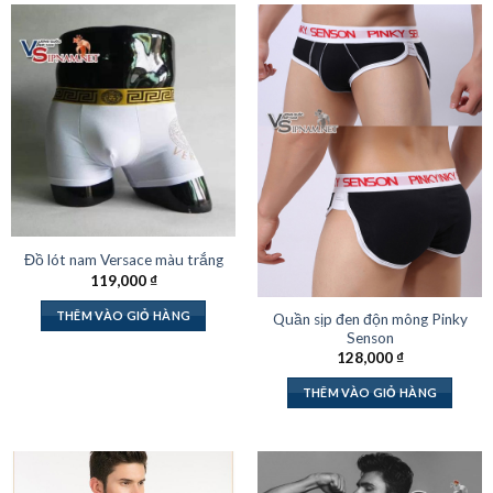
Đồ lót nam Versace màu trắng
119,000
₫
THÊM VÀO GIỎ HÀNG
Quần sịp đen độn mông Pinky
Senson
128,000
₫
THÊM VÀO GIỎ HÀNG