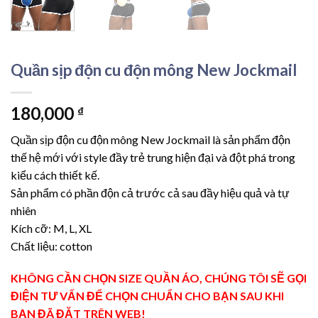
Quần sịp độn cu độn mông New Jockmail
180,000
₫
Quần sịp độn cu độn mông New Jockmail là sản phẩm độn
thế hệ mới với style đầy trẻ trung hiện đại và đột phá trong
kiểu cách thiết kế.
Sản phẩm có phần độn cả trước cả sau đầy hiệu quả và tự
nhiên
Kích cỡ: M, L, XL
Chất liệu: cotton
KHÔNG CẦN CHỌN SIZE QUẦN ÁO, CHÚNG TÔI SẼ GỌI
ĐIỆN TƯ VẤN ĐỂ CHỌN CHUẨN CHO BẠN SAU KHI
BẠN ĐÃ ĐẶT TRÊN WEB!