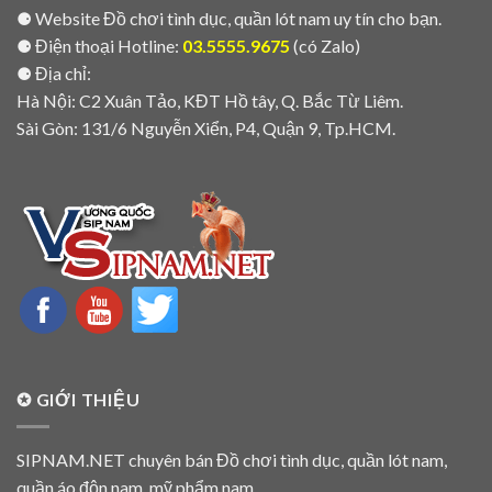
⚈ Website Đồ chơi tình dục, quần lót nam uy tín cho bạn.
⚈ Điện thoại Hotline:
03.5555.9675
(có Zalo)
⚈ Địa chỉ:
Hà Nội: C2 Xuân Tảo, KĐT Hồ tây, Q. Bắc Từ Liêm.
Sài Gòn: 131/6 Nguyễn Xiển, P4, Quận 9, Tp.HCM.
✪ GIỚI THIỆU
SIPNAM.NET chuyên bán Đồ chơi tình dục, quần lót nam,
quần áo độn nam, mỹ phẩm nam…