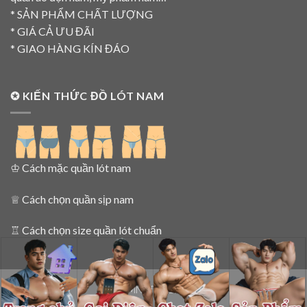
* SẢN PHẨM CHẤT LƯỢNG
* GIÁ CẢ ƯU ĐÃI
* GIAO HÀNG KÍN ĐÁO
✪ KIẾN THỨC ĐỒ LÓT NAM
♔
Cách mặc quần lót nam
♕
Cách chọn quần sịp nam
♖
Cách chọn size quần lót chuẩn
SIPNAMNET 2015 - 2025