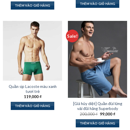
THÊM VÀO GIỎ HÀNG
THÊM VÀO GIỎ HÀNG
Sale!
Quần sịp Lacoste màu xanh
tươi trẻ
119,000
₫
[Giá hủy diệt] Quần đùi lửng
THÊM VÀO GIỎ HÀNG
vải đũi hãng Superbody
Giá
Giá
200,000
₫
99,000
₫
gốc
hiện
là:
tại
THÊM VÀO GIỎ HÀNG
200,000 ₫.
là:
99,000 ₫