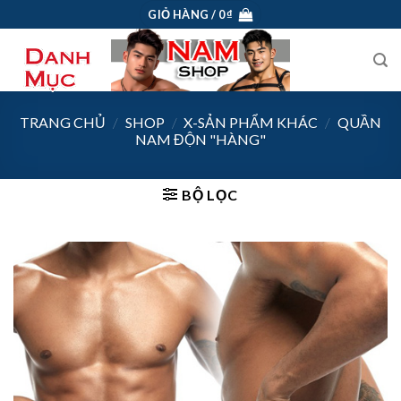
Skip
GIỎ HÀNG /
0
₫
to
content
TRANG CHỦ
/
SHOP
/
X-SẢN PHẨM KHÁC
/
QUẦN
NAM ĐỘN "HÀNG"
BỘ LỌC