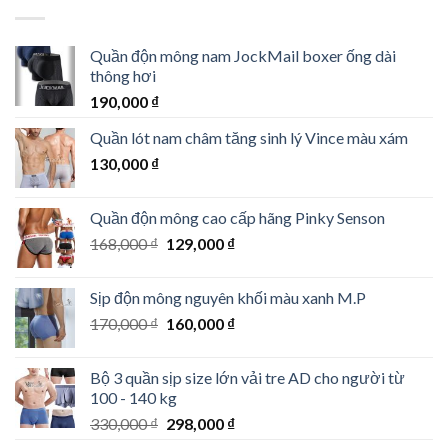
Quần độn mông nam JockMail boxer ống dài
thông hơi
190,000
₫
Quần lót nam châm tăng sinh lý Vince màu xám
130,000
₫
Quần độn mông cao cấp hãng Pinky Senson
Giá
Giá
168,000
₫
129,000
₫
gốc
hiện
là:
tại
Sịp độn mông nguyên khối màu xanh M.P
168,000 ₫.
là:
Giá
Giá
170,000
₫
160,000
₫
129,000 ₫.
gốc
hiện
là:
tại
Bộ 3 quần sịp size lớn vải tre AD cho người từ
170,000 ₫.
là:
100 - 140 kg
160,000 ₫.
Giá
Giá
330,000
₫
298,000
₫
gốc
hiện