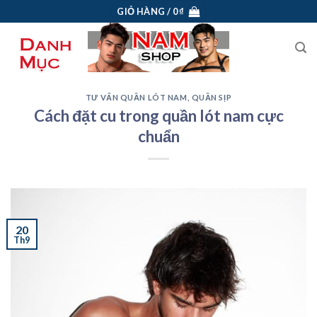
Skip
GIỎ HÀNG /
0
₫
to
content
TƯ VẤN QUẦN LÓT NAM, QUẦN SỊP
Cách đặt cu trong quần lót nam cực
chuẩn
20
Th9