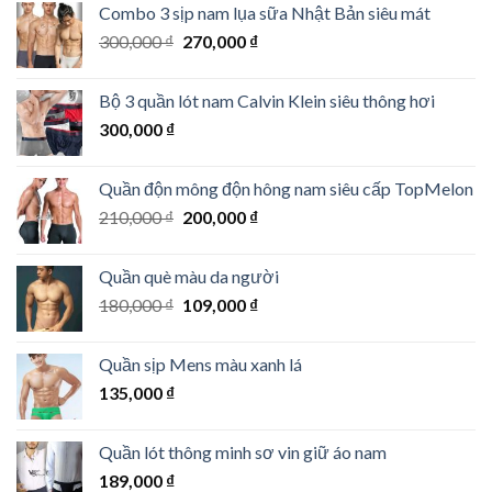
Combo 3 sịp nam lụa sữa Nhật Bản siêu mát
là:
tại
Giá
Giá
300,000
₫
330,000 ₫.
270,000
₫
là:
gốc
hiện
298,000 ₫.
là:
tại
Bộ 3 quần lót nam Calvin Klein siêu thông hơi
300,000 ₫.
là:
300,000
₫
270,000 ₫.
Quần độn mông độn hông nam siêu cấp TopMelon
Giá
Giá
210,000
₫
200,000
₫
gốc
hiện
là:
tại
Quần què màu da người
210,000 ₫.
là:
Giá
Giá
180,000
₫
109,000
₫
200,000 ₫.
gốc
hiện
là:
tại
Quần sịp Mens màu xanh lá
180,000 ₫.
là:
135,000
₫
109,000 ₫.
Quần lót thông minh sơ vin giữ áo nam
189,000
₫