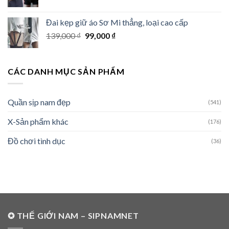
Đai kẹp giữ áo Sơ Mi thẳng, loại cao cấp
Giá
Giá
139,000
₫
99,000
₫
gốc
hiện
là:
tại
139,000 ₫.
là:
CÁC DANH MỤC SẢN PHẨM
99,000 ₫.
Quần sịp nam đẹp
(541)
X-Sản phẩm khác
(176)
Đồ chơi tình dục
(36)
✪ THẾ GIỚI NAM – SIPNAMNET