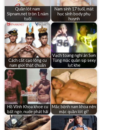
Quần lót nam
Nam sinh 17 tuổi, mặt
Sipnam.net tròn 1 năm
học sinh body phụ
tuổi
huynh
Vạch toang nghi án Sơn
Cách cắt cạo lông cu
Tùng mặc quần sịp sexy
nam giới thật chuẩn
lọt khe
Hồ Vĩnh Khoa khoe cu
Mắc bệnh nam khoa nên
bất ngờ, nude phát hãi
mặc quần lót gì?