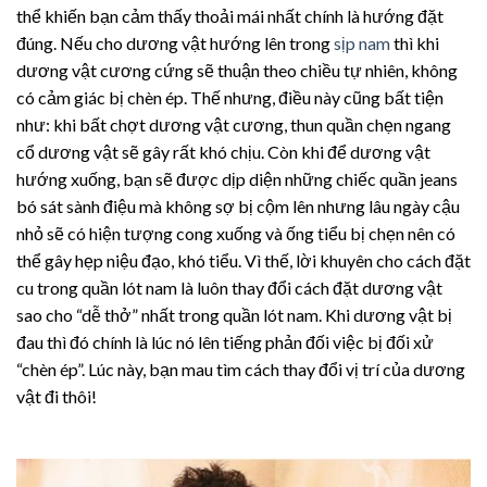
thể khiến bạn cảm thấy thoải mái nhất chính là hướng đặt
đúng. Nếu cho dương vật hướng lên trong
sịp nam
thì khi
dương vật cương cứng sẽ thuận theo chiều tự nhiên, không
có cảm giác bị chèn ép. Thế nhưng, điều này cũng bất tiện
như: khi bất chợt dương vật cương, thun quần chẹn ngang
cổ dương vật sẽ gây rất khó chịu. Còn khi để dương vật
hướng xuống, bạn sẽ được dịp diện những chiếc quần jeans
bó sát sành điệu mà không sợ bị cộm lên nhưng lâu ngày cậu
nhỏ sẽ có hiện tượng cong xuống và ống tiểu bị chẹn nên có
thể gây hẹp niệu đạo, khó tiểu. Vì thế, lời khuyên cho cách đặt
cu trong quần lót nam là luôn thay đổi cách đặt dương vật
sao cho “dễ thở” nhất trong quần lót nam. Khi dương vật bị
đau thì đó chính là lúc nó lên tiếng phản đối việc bị đối xử
“chèn ép”. Lúc này, bạn mau tìm cách thay đổi vị trí của dương
vật đi thôi!