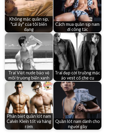
Không mặc quần sịp,
"cái ấy" của tôi biến
Cách mua quần sịp nam
dạng
đi công tác
Trai Việt nude bảo vệ
Trai đẹp cởi truồng mặc
môi trường biển xanh
áo vest cố che cu
Phân biệt quần lót nam
Calvin Klein tốt và hàng
Quần lót nam dành cho
rởm
người gầy