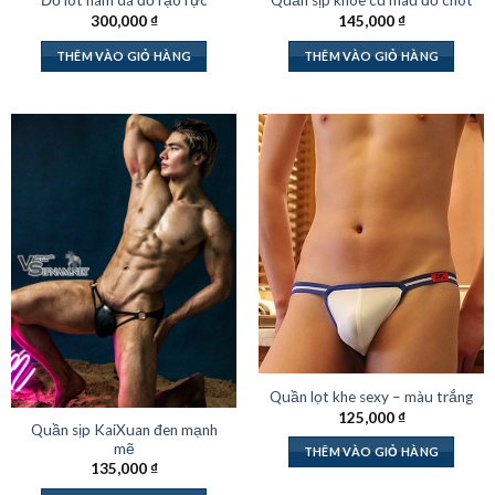
Đồ lót nam da đỏ rạo rực
Quần sịp khoe cu màu đỏ chót
300,000
₫
145,000
₫
THÊM VÀO GIỎ HÀNG
THÊM VÀO GIỎ HÀNG
Quần lọt khe sexy – màu trắng
125,000
₫
Quần sịp KaiXuan đen mạnh
mẽ
THÊM VÀO GIỎ HÀNG
135,000
₫