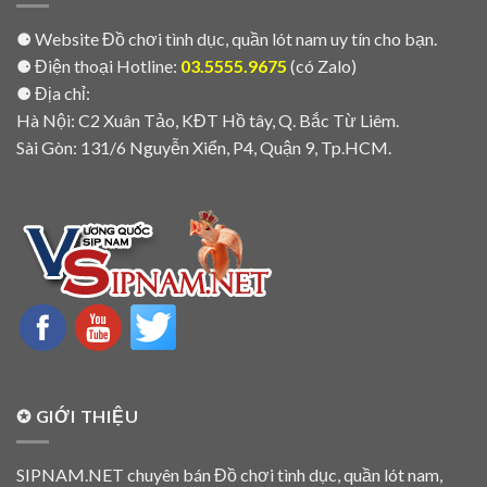
⚈ Website Đồ chơi tình dục, quần lót nam uy tín cho bạn.
⚈ Điện thoại Hotline:
03.5555.9675
(có Zalo)
⚈ Địa chỉ:
Hà Nội: C2 Xuân Tảo, KĐT Hồ tây, Q. Bắc Từ Liêm.
Sài Gòn: 131/6 Nguyễn Xiển, P4, Quận 9, Tp.HCM.
✪ GIỚI THIỆU
SIPNAM.NET chuyên bán Đồ chơi tình dục, quần lót nam,