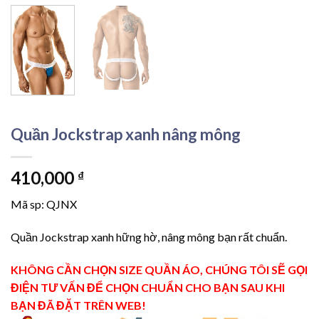
Quần Jockstrap xanh nâng mông
410,000
₫
Mã sp: QJNX
Quần Jockstrap xanh hững hờ, nâng mông bạn rất chuẩn.
KHÔNG CẦN CHỌN SIZE QUẦN ÁO, CHÚNG TÔI SẼ GỌI
ĐIỆN TƯ VẤN ĐỂ CHỌN CHUẨN CHO BẠN SAU KHI
BẠN ĐÃ ĐẶT TRÊN WEB!