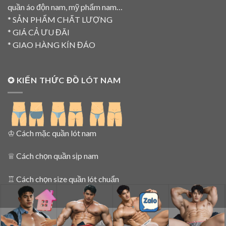
quần áo độn nam, mỹ phẩm nam…
* SẢN PHẨM CHẤT LƯỢNG
* GIÁ CẢ ƯU ĐÃI
* GIAO HÀNG KÍN ĐÁO
✪ KIẾN THỨC ĐỒ LÓT NAM
♔
Cách mặc quần lót nam
♕
Cách chọn quần sịp nam
♖
Cách chọn size quần lót chuẩn
SIPNAMNET 2015 - 2025