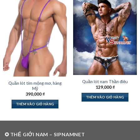
Quần lót nam Thần điêu
Quần lót tím mộng mơ, hàng
129,000
₫
Mỹ
390,000
₫
THÊM VÀO GIỎ HÀNG
THÊM VÀO GIỎ HÀNG
✪ THẾ GIỚI NAM – SIPNAMNET