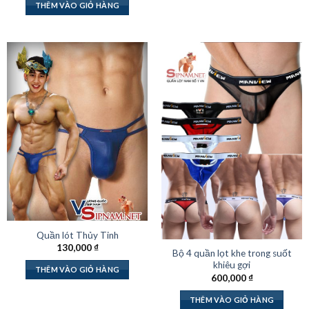
THÊM VÀO GIỎ HÀNG
Quần lót Thủy Tinh
130,000
₫
Bộ 4 quần lọt khe trong suốt
khiêu gợi
THÊM VÀO GIỎ HÀNG
600,000
₫
THÊM VÀO GIỎ HÀNG