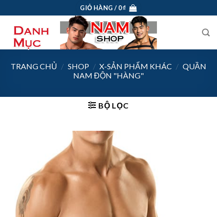
Skip
GIỎ HÀNG /
0
₫
to
content
TRANG CHỦ
/
SHOP
/
X-SẢN PHẨM KHÁC
/
QUẦN
NAM ĐỘN "HÀNG"
BỘ LỌC