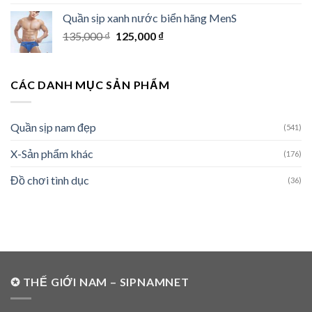
Quần sịp xanh nước biển hãng MenS
Giá
Giá
135,000
₫
125,000
₫
gốc
hiện
là:
tại
135,000 ₫.
là:
CÁC DANH MỤC SẢN PHẨM
125,000 ₫.
Quần sịp nam đẹp
(541)
X-Sản phẩm khác
(176)
Đồ chơi tình dục
(36)
✪ THẾ GIỚI NAM – SIPNAMNET