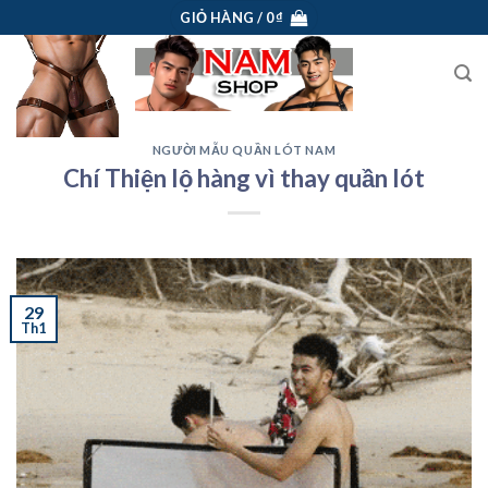
Skip
GIỎ HÀNG /
0
₫
to
content
NGƯỜI MẪU QUẦN LÓT NAM
Chí Thiện lộ hàng vì thay quần lót
29
Th1