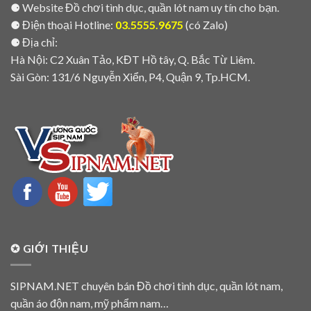
⚈ Website Đồ chơi tình dục, quần lót nam uy tín cho bạn.
⚈ Điện thoại Hotline:
03.5555.9675
(có Zalo)
⚈ Địa chỉ:
Hà Nội: C2 Xuân Tảo, KĐT Hồ tây, Q. Bắc Từ Liêm.
Sài Gòn: 131/6 Nguyễn Xiển, P4, Quận 9, Tp.HCM.
✪ GIỚI THIỆU
SIPNAM.NET chuyên bán Đồ chơi tình dục, quần lót nam,
quần áo độn nam, mỹ phẩm nam…