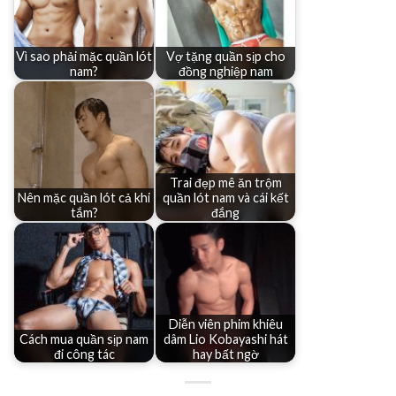
Vì sao phải mặc quần lót
Vợ tặng quần sịp cho
nam?
đồng nghiệp nam
Trai đẹp mê ăn trộm
Nên mặc quần lót cả khi
quần lót nam và cái kết
tắm?
đắng
Diễn viên phim khiêu
Cách mua quần sịp nam
dâm Lio Kobayashi hát
đi công tác
hay bất ngờ