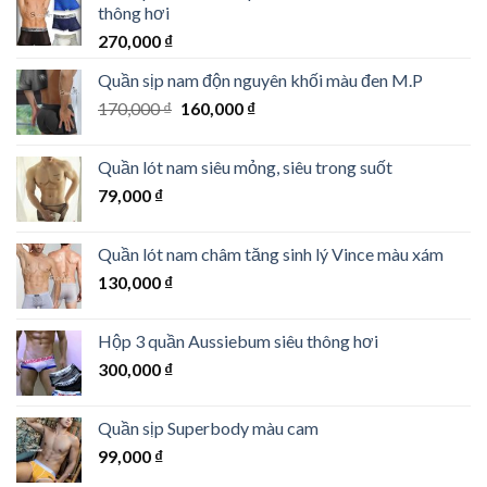
thông hơi
600,000 ₫.
270,000
₫
Quần sịp nam độn nguyên khối màu đen M.P
Giá
Giá
170,000
₫
160,000
₫
gốc
hiện
là:
tại
Quần lót nam siêu mỏng, siêu trong suốt
170,000 ₫.
là:
79,000
₫
160,000 ₫.
Quần lót nam châm tăng sinh lý Vince màu xám
130,000
₫
Hộp 3 quần Aussiebum siêu thông hơi
300,000
₫
Quần sịp Superbody màu cam
99,000
₫