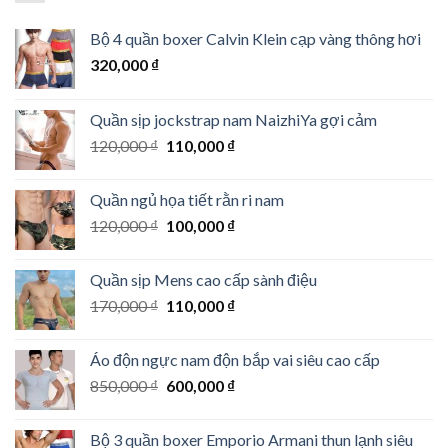
Bộ 4 quần boxer Calvin Klein cạp vàng thông hơi
320,000
₫
Quần sịp jockstrap nam NaizhiYa gợi cảm
Giá
Giá
120,000
₫
110,000
₫
gốc
hiện
là:
tại
Quần ngủ họa tiết rằn ri nam
120,000 ₫.
là:
Giá
Giá
120,000
₫
100,000
₫
110,000 ₫.
gốc
hiện
là:
tại
Quần sịp Mens cao cấp sành điệu
120,000 ₫.
là:
Giá
Giá
170,000
₫
110,000
₫
100,000 ₫.
gốc
hiện
là:
tại
Áo độn ngực nam độn bắp vai siêu cao cấp
170,000 ₫.
là:
Giá
Giá
850,000
₫
600,000
₫
110,000 ₫.
gốc
hiện
là:
tại
Bộ 3 quần boxer Emporio Armani thun lạnh siêu
850,000 ₫.
là: