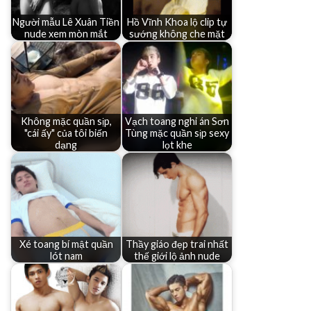
Người mẫu Lê Xuân Tiền
Hồ Vĩnh Khoa lộ clip tự
nude xem mòn mắt
sướng không che mặt
Không mặc quần sịp,
Vạch toang nghi án Sơn
"cái ấy" của tôi biến
Tùng mặc quần sịp sexy
dạng
lọt khe
Xé toang bí mật quần
Thầy giáo đẹp trai nhất
lót nam
thế giới lộ ảnh nude