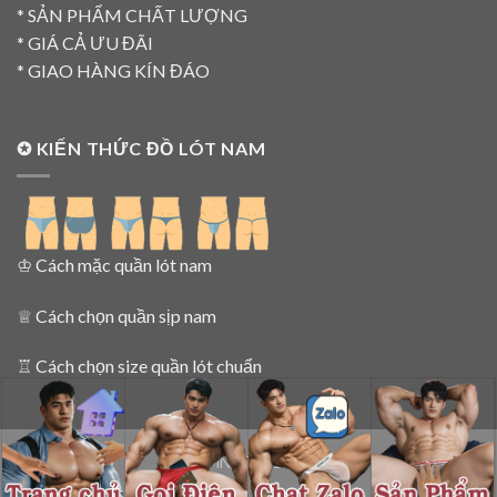
* SẢN PHẨM CHẤT LƯỢNG
* GIÁ CẢ ƯU ĐÃI
* GIAO HÀNG KÍN ĐÁO
✪ KIẾN THỨC ĐỒ LÓT NAM
♔
Cách mặc quần lót nam
♕
Cách chọn quần sịp nam
♖
Cách chọn size quần lót chuẩn
SIPNAMNET 2015 - 2025