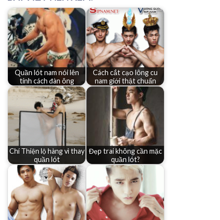
Quần lót nam nói lên
Cách cắt cạo lông cu
tính cách đàn ông
nam giới thật chuẩn
Chí Thiện lộ hàng vì thay
Đẹp trai không cần mặc
quần lót
quần lót?