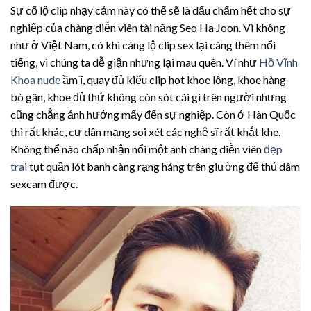
Sự cố lộ clip nhạy cảm này có thể sẽ là dấu chấm hết cho sự
nghiệp của chàng diễn viên tài năng Seo Ha Joon. Vì không
như ở Việt Nam, có khi càng lộ clip sex lại càng thêm nổi
tiếng, vì chúng ta dễ giận nhưng lại mau quên. Ví như
Hồ Vĩnh
Khoa nude
ầm ĩ, quay đủ kiểu clip hot khoe lông, khoe hàng
bò gân, khoe đủ thứ không còn sót cái gì trên người nhưng
cũng chẳng ảnh hưởng mấy đến sự nghiệp. Còn ở Hàn Quốc
thì rất khác, cư dân mạng soi xét các nghệ sĩ rất khắt khe.
Không thể nào chấp nhận nổi một anh chàng diễn viên
đẹp
trai
tụt quần lót banh càng rạng háng trên giường để thủ dâm
sexcam được.