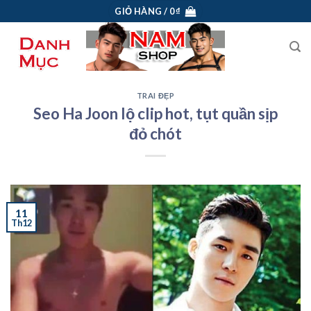
Skip
GIỎ HÀNG /
0
₫
to
content
TRAI ĐẸP
Seo Ha Joon lộ clip hot, tụt quần sịp
đỏ chót
11
Th12