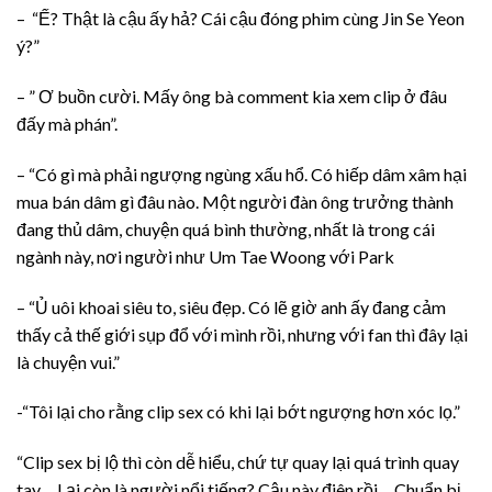
– “Ế? Thật là cậu ấy hả? Cái cậu đóng phim cùng Jin Se Yeon
ý?”
– ” Ơ buồn cười. Mấy ông bà comment kia xem clip ở đâu
đấy mà phán”.
– “Có gì mà phải ngượng ngùng xấu hổ. Có hiếp dâm xâm hại
mua bán dâm gì đâu nào. Một người đàn ông trưởng thành
đang thủ dâm, chuyện quá bình thường, nhất là trong cái
ngành này, nơi người như Um Tae Woong với Park
– “Ủ uôi khoai siêu to, siêu đẹp. Có lẽ giờ anh ấy đang cảm
thấy cả thế giới sụp đổ với mình rồi, nhưng với fan thì đây lại
là chuyện vui.”
-“Tôi lại cho rằng clip sex có khi lại bớt ngượng hơn xóc lọ.”
“Clip sex bị lộ thì còn dễ hiểu, chứ tự quay lại quá trình quay
tay… Lại còn là người nổi tiếng? Cậu này điên rồi… Chuẩn bị