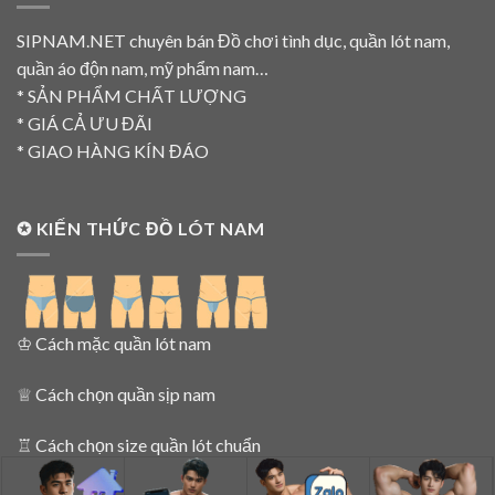
SIPNAM.NET chuyên bán Đồ chơi tình dục, quần lót nam,
quần áo độn nam, mỹ phẩm nam…
* SẢN PHẨM CHẤT LƯỢNG
* GIÁ CẢ ƯU ĐÃI
* GIAO HÀNG KÍN ĐÁO
✪ KIẾN THỨC ĐỒ LÓT NAM
♔
Cách mặc quần lót nam
♕
Cách chọn quần sịp nam
♖
Cách chọn size quần lót chuẩn