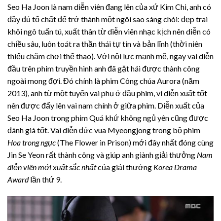
Seo Ha Joon là nam diễn viên đang lên của xứ Kim Chi, anh có
đầy đủ tố chất để trở thành một ngôi sao sáng chói: đẹp trai
khôi ngô tuấn tú, xuất thân từ diễn viên nhạc kịch nên diễn có
chiều sâu, luôn toát ra thần thái tự tin và bản lĩnh (thời niên
thiếu chăm chơi thể thao). Với nội lực mạnh mẽ, ngay vai diễn
đầu trên phim truyền hình anh đã gặt hái được thành công
ngoài mong đợi. Đó chính là phim Công chúa Aurora (năm
2013), anh từ một tuyến vai phụ ở đầu phim, vì diễn xuất tốt
nên được đẩy lên vai nam chính ở giữa phim. Diễn xuất của
Seo Ha Joon trong phim Quá khứ không ngủ yên cũng được
đánh giá tốt. Vai diễn đức vua Myeongjong trong bộ phim
Hoa trong ngục
(The Flower in Prison) mới đây nhất đóng cùng
Jin Se Yeon rất thành công và giúp anh giành giải thưởng
Nam
diễn viên mới xuất sắc nhất
của giải thưởng
Korea Drama
Award
lần thứ 9.