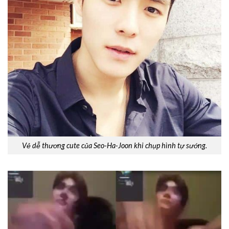
Vẻ dễ thương cute của Seo-Ha-Joon khi chụp hình tự sướng.