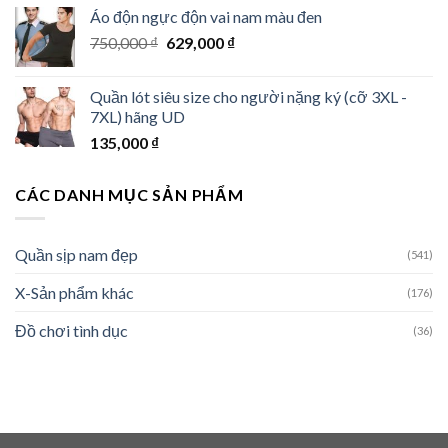
Áo độn ngực độn vai nam màu đen
Giá
Giá
750,000
₫
629,000
₫
gốc
hiện
là:
tại
Quần lót siêu size cho người nặng ký (cỡ 3XL -
750,000 ₫.
là:
7XL) hãng UD
629,000 ₫.
135,000
₫
CÁC DANH MỤC SẢN PHẨM
Quần sịp nam đẹp
(541)
X-Sản phẩm khác
(176)
Đồ chơi tình dục
(36)