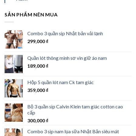
SẢN PHẨM NÊN MUA
Combo 3 quần sịp Nhật bản vải lạnh
299,000
₫
Quần lót thông minh sơ vin giữ áo nam
189,000
₫
Hộp 5 quần lót nam Ck tam giác
359,000
₫
Bộ 3 quần sịp Calvin Klein tam giác cotton cao
cấp
300,000
₫
Combo 3 sịp nam lụa sữa Nhật Bản siêu mát