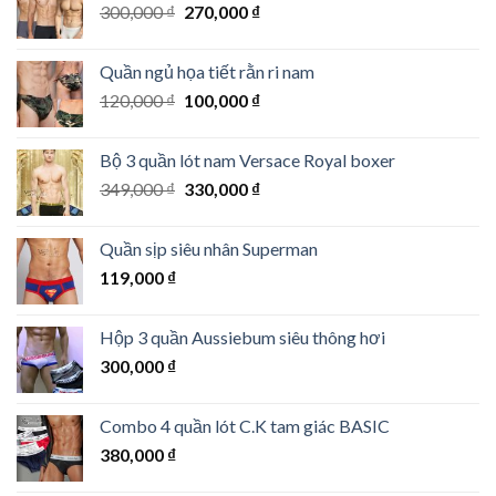
Giá
Giá
300,000
₫
270,000
₫
gốc
hiện
là:
tại
Quần ngủ họa tiết rằn ri nam
300,000 ₫.
là:
Giá
Giá
120,000
₫
100,000
₫
270,000 ₫.
gốc
hiện
là:
tại
Bộ 3 quần lót nam Versace Royal boxer
120,000 ₫.
là:
Giá
Giá
349,000
₫
330,000
₫
100,000 ₫.
gốc
hiện
là:
tại
Quần sịp siêu nhân Superman
349,000 ₫.
là:
119,000
₫
330,000 ₫.
Hộp 3 quần Aussiebum siêu thông hơi
300,000
₫
Combo 4 quần lót C.K tam giác BASIC
380,000
₫