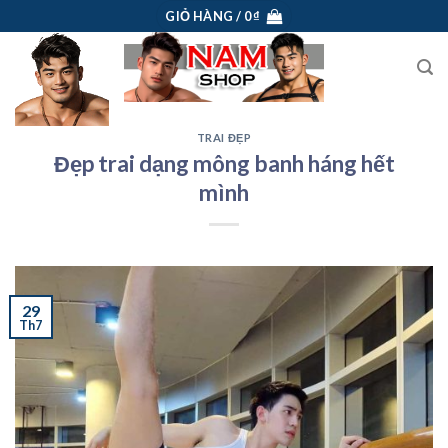
Skip
GIỎ HÀNG /
0
₫
to
content
TRAI ĐẸP
Đẹp trai dạng mông banh háng hết
mình
29
Th7